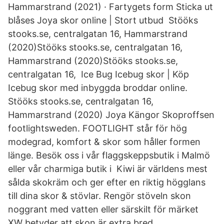
Hammarstrand (2021) · Fartygets form Sticka ut
blåses Joya skor online | Stort utbud Stööks
stooks.se, centralgatan 16, Hammarstrand
(2020)Stööks stooks.se, centralgatan 16,
Hammarstrand (2020)Stööks stooks.se,
centralgatan 16, Ice Bug Icebug skor | Köp
Icebug skor med inbyggda broddar online.
Stööks stooks.se, centralgatan 16,
Hammarstrand (2020) Joya Kängor Skoproffsen
footlightsweden. FOOTLIGHT står för hög
modegrad, komfort & skor som håller formen
länge. Besök oss i vår flaggskeppsbutik i Malmö
eller vår charmiga butik i Kiwi är världens mest
sålda skokräm och ger efter en riktig högglans
till dina skor & stövlar. Rengör stöveln skon
noggrant med vatten eller särskilt för märket
XW betyder att skon är extra bred.