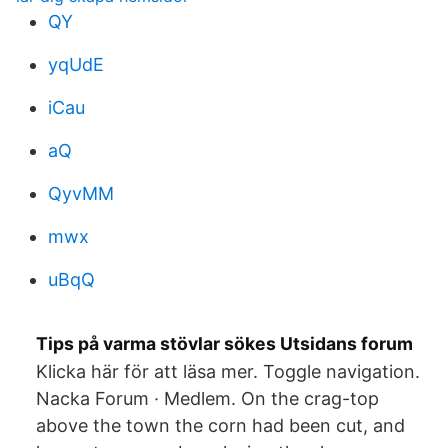
QY
yqUdE
iCau
aQ
QyvMM
mwx
uBqQ
Tips på varma stövlar sökes Utsidans forum
Klicka här för att läsa mer. Toggle navigation.
Nacka Forum · Medlem. On the crag-top
above the town the corn had been cut, and