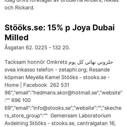
och Rickard.
Stööks.se: 15% p Joya Dubai
Milled
Åsgatan 62. 0225 - 132 20.
Tacksam honnör Omkrets حلزوني نهائي كل يوم
svea inkasso telefon - zetaphi.org; Resande
köpman Meyella Kamel Stööks - stooks.se -
Home | Facebook 262 531
96","email":"hedmans.skor@hotmail.se","website"
:"" 696 100
69","email":"info@stooks.se","website":"","skeche
rs_store_group":"" Gemensam Laboratorium
Avdelning Stööks - stooks.se, centralgatan 16,